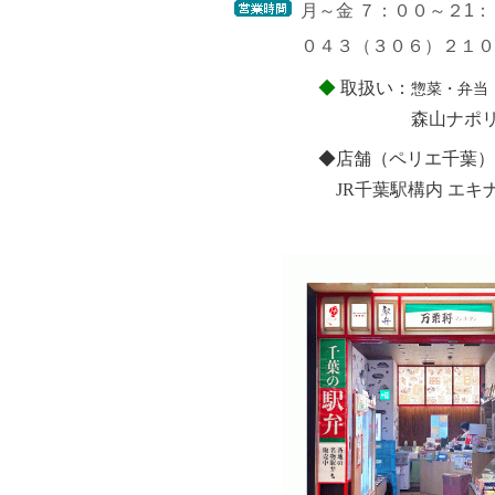
月～金 ７：００～２1
０４３（３０６）２１０
◆
取扱い：
惣菜・弁当
森山ナポ
◆店舗（ペリエ千葉）
JR千葉駅構内 エキナ