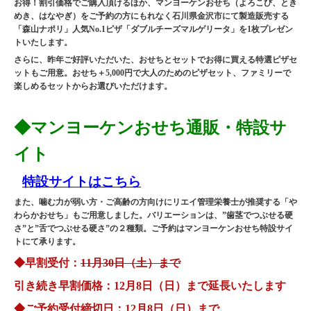
お得！割引価格でご購入頂けるほか、マンヨーケンおせち（よろこび、とき
めき、はなやぎ）をご予約の方にもれなく石川県金沢市にて製造販売する
「森山ナポリ」人気No.1ピザ「ダブルチーズマルゲリータ」を1枚プレゼン
トいたします。
さらに、昨年ご好評いただいた、おせちとセットでお得に買える特選ピザセ
ットもご用意。おせち＋5,000円で大人のためのピザセット、ファミリーで
楽しめるセットからお選びいただけます。
◆
マンヨーケンおせち通販・特設サ
イト
特設サイトはこちら
また、噛む力が弱い方・ご高齢の方向けにリエイ管理栄養士が推奨する「や
わらかおせち」もご用意しました。バリエーションは、”歯茎でつぶせる硬
さ”と”舌でつぶせる硬さ”の２種類。ご予約はマンヨーケンおせち特設サイ
トにて承ります。
◆早割受付：
11月30日（土
）まで
引き続き早割価格
：
12月8日（日）まで延長いたします
◆ご予約受付締切日：12月8日（日）まで