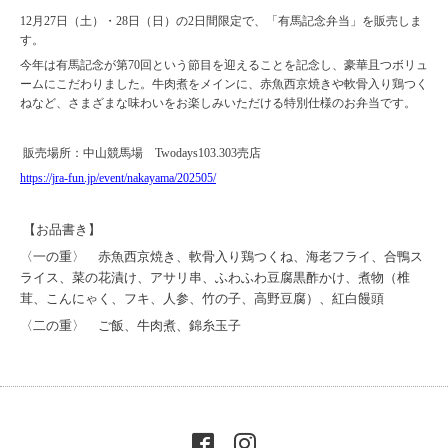
12月27日（土）・28日（日）の2日間限定で、「有馬記念弁当」を販売しま
す。
今年は有馬記念が第70回という節目を迎えることを記念し、豪華且つボリュ
ームにこだわりました。牛肉煮をメインに、赤魚西京焼きや軟骨入り鶏つく
ねなど、さまざまな味わいをお楽しみいただける特別仕様のお弁当です。
販売場所：中山競馬場 Twodays103.303売店
https://jra-fun.jp/event/nakayama/202505/
【お品書き】
〈一の重〉
赤魚西京焼き、
軟骨入り鶏つくね、
海老フライ、
合鴨ス
ライス、
菜の花漬け、
アサリ串、
ふわふわ豆腐黒酢かけ、
煮物（椎
茸、こんにゃく、フキ、
人参、竹の子、高野豆腐）、
紅白饅頭
〈
二の重
〉
ご飯、
牛肉煮、
錦糸玉子