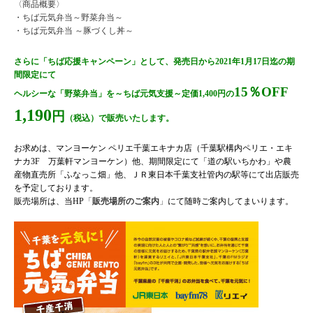
〈商品概要〉
・ちば元気弁当～野菜弁当～
・ちば元気弁当 ～豚づくし丼～
さらに「ちば応援キャンペーン」として、発売日から2021年1月17日迄の期
間限定にて
15％OFF
ヘルシーな「野菜弁当」を～ちば元気支援～定価1,400円の
1,190
円
（税込）で販売いたします。
お求めは、
マンヨーケン ペリエ千葉エキナカ店（千葉駅構内ペリエ・エキ
ナカ3F 万葉軒マンヨーケン）他、期間限定にて「道の駅いちかわ」や農
産物直売所「ふなっこ畑」他、ＪＲ東日本千葉支社管内の駅等にて出店販売
を予定しております。
販売場所は、当HP
「
販売場所のご案内
」
にて随時ご案内してまいります。