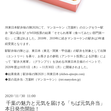
JR東日本駅弁味の陣2020にて、マンヨーケン（万葉軒）のロングセラー駅
弁 “菜の花弁当” がWEB投票の結果「そそられ将軍（食べてみたい部門第一
位）」に選ばれました。2018年、2019年に続きマンヨーケンの駅弁は3年連
続受賞となります。
駅駅弁味の陣とは、東日本（東北・関東・甲信越）の駅弁を対象として出陣
（エントリー）を募り、お客さまの参戦（アンケート投票による評価）によ
って「駅弁大将軍」（グランプリ）を決めるJR東日本主催のイベントで、
2020年度は10月1日（木）～11月30日（月）に開催されました。
◆
結果発表｜駅弁味の陣2020｜JR東日本 (ekiben-ajinojin.com)
◆
菜の花弁当 - 万葉軒（マンヨーケン） (riei-manyoken.jp)
2020
/
11
/
30 11:00
千葉の魅力と元気を届ける「ちば元気弁当」
本日発売開始！