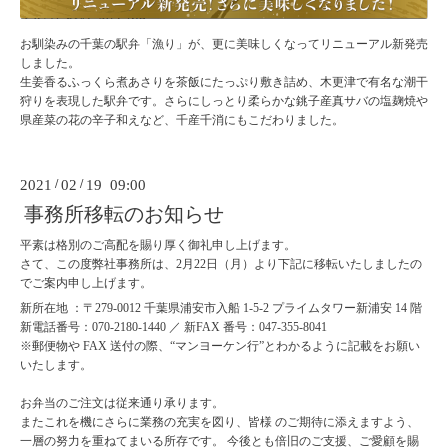
お馴染みの千葉の駅弁「
漁り
」が、更に美味しくなってリニューアル新発売
しました。
生姜香るふっくら煮あさりを茶飯にたっぷり敷き詰め、木更津で有名な潮干
狩りを表現した駅弁です。さらにしっとり柔らかな銚子産真サバの塩麹焼や
県産菜の花の辛子和えなど、千産千消にもこだわりました。
2021
/
02
/
19 09:00
事務所移転のお知らせ
平素は格別のご高配を賜り厚く御礼申し上げます。
さて、この度弊社事務所は、2月22日（月）より下記に移転いたしましたの
でご案内申し上げます。
新所在地 ：〒279-0012 千葉県浦安市入船 1-5-2 プライムタワー新浦安 14 階
新電話番号：070-2180-1440 ／ 新FAX 番号：047-355-8041
※郵便物や FAX 送付の際、“マンヨーケン行”とわかるように記載をお願い
いたします。
お弁当のご注文は従来通り承ります。
またこれを機にさらに業務の充実を図り、皆様 のご期待に添えますよう、
一層の努力を重ねてまいる所存です。 今後とも倍旧のご支援、ご愛顧を賜