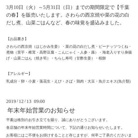
3月10日（火）～5月31日（日）までの期間限定で【千葉
の春】を販売いたします。
さわらの西京焼や菜の花の白
だし煮、山菜ごはんなど、春の味覚を盛込みました。
【お品書き】
さわらの西京焼（はじかみ生姜）・菜の花の白だし煮・ピーナッツつくね・
煮物（里芋・椎茸・高野豆腐・こんにゃく・人参・蕗）・海老入りすり身揚
げ・山菜ごはん（焼き筍）・ちらし寿司（甘酢生姜）・桜餅
【アレルギー】
乳成分・卵・小麦・落花生・えび・さば・鶏肉・大豆・魚介エキス(魚介類)
2019
/
12
/
13 09:00
年末年始営業のお知らせ
平素は格別のお引き立てを賜り、誠にありがとうございます。
各店舗の年末年始営業時間について、下記の通りお知らせいたします。
お客様にはご不便をお掛けすることと存じますが、何卒ご了承のくださいま