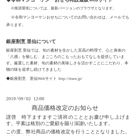
※推奨環境については、最新バージョンのブラウザとなります。
※令和マンヨーケンおせちについてのお問い合わせは、
メール
でも
承ります。
銀座割烹 里仙について
銀座割烹 里仙では、旬の素材を生かした至高の料理で、心と身体の
「八感」を愉しむ、まごころのこもったおもてなしを提供していま
す。厳選した素材、旬の素材の美味しさを活かすことにこだわり、本
物の味を追求し続けてきました
◆銀座割烹 里仙Webサイト
http://risen.jp/
2019
/
09
/
02 12:00
商品価格改定のお知らせ
謹啓 時下ますますご清祥のこととお慶び申し上げま
す。平素は格別のご愛顧を賜り深謝いたします。
この度、弊社商品の価格改定を行うこととなりました。