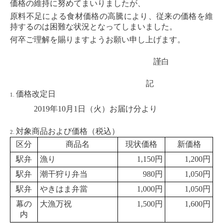
価格の維持に努めてまいりましたが、
原料不足による食材価格の高騰により、従来の価格を維
持するのは困難な状況となってしまいました。
何卒ご理解を賜りますようお願い申し上げます。
謹白
記
価格改定日
2019
年
10
月
1
日（火）お届け分より
対象商品および価格（税込）
区分
商品名
現状価格
新価格
駅弁
漁り
1,150
円
1,200
円
駅弁
潮干狩り弁当
980
円
1,050
円
駅弁
やきはま弁當
1,000
円
1,050
円
幕の
大漁万祝
1,500
円
1,600
円
内